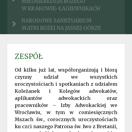
MIŁOSIEREDZIA BOŻEGO
W KRAKOWIE-ŁAGIEWNIKACH
NARODOWE SANKTUARIUM
MATKI BOŻEJ NA JASNEJ GÓRZE
ZESPÓŁ
Od kilku już lat, współorganizują i biorą
czynny udział we wszystkich
uroczystościach i spotkaniach z udziałem
Koleżanek i Kolegów adwokatów,
aplikantów adwokackich oraz
pracowników – Izby Adwokackiej we
Wrocławiu, w tym w comiesięcznych
Mszach św., corocznych uroczystościach
ku czci naszego Patrona św. Iwo z Bretanii,