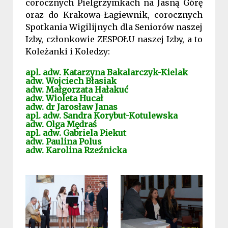
corocznych Pielgrzymkach na Jasną Górę
oraz do Krakowa-Łagiewnik, corocznych
Spotkania Wigilijnych dla Seniorów naszej
Izby, członkowie ZESPOŁU naszej Izby, a to
Koleżanki i Koledzy:
apl. adw. Katarzyna Bakalarczyk-Kielak
adw. Wojciech Błasiak
adw. Małgorzata Hałakuć
adw. Wioleta Hucał
adw. dr Jarosław Janas
apl. adw. Sandra Korybut-Kotulewska
adw. Olga Mędraś
apl. adw. Gabriela Piekut
adw. Paulina Polus
adw. Karolina Rzeźnicka