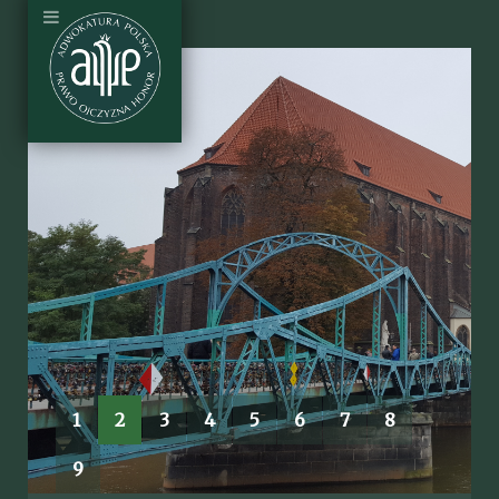
1
2
3
4
5
6
7
8
9