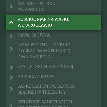
ŚW. IWO - PATRON
PRAWNIKÓW
KOŚCIÓŁ NMP NA PIASKU
WE WROCŁAWIU
NAWA GŁÓWNA
NAWA BOCZNA – OŁTARZ
Z OBRAZEM MATKI BOŻEJ
Z MARIAMPOLA
STACJE DROGI KRZYŻOWEJ
KAPLICA ZIMOWA
SANKTUARIUM ŚW. JADWIGI
ŚLĄSKIEJ W TRZEBNICY
ŚWIATOWE SANKTUARIUM