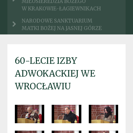
MIŁOSIEREDZIA BOŻEGO
W KRAKOWIE-ŁAGIEWNIKACH
NARODOWE SANKTUARIUM
MATKI BOŻEJ NA JASNEJ GÓRZE
60-LECIE IZBY
ADWOKACKIEJ WE
WROCŁAWIU