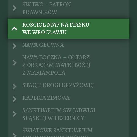
ŚW. IWO - PATRON
PRAWNIKÓW
KOŚCIÓŁ NMP NA PIASKU
WE WROCŁAWIU
NAWA GŁÓWNA
NAWA BOCZNA – OŁTARZ
Z OBRAZEM MATKI BOŻEJ
Z MARIAMPOLA
STACJE DROGI KRZYŻOWEJ
KAPLICA ZIMOWA
SANKTUARIUM ŚW. JADWIGI
ŚLĄSKIEJ W TRZEBNICY
ŚWIATOWE SANKTUARIUM