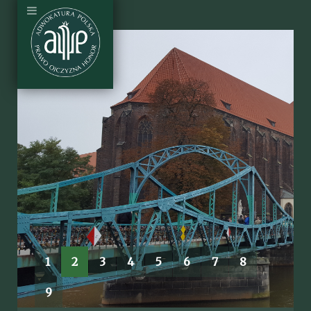
1
2
3
4
5
6
7
8
9