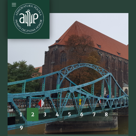
1
2
3
4
5
6
7
8
9