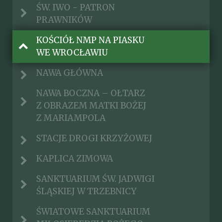
ŚW. IWO - PATRON
PRAWNIKÓW
KOŚCIÓŁ NMP NA PIASKU
WE WROCŁAWIU
NAWA GŁÓWNA
NAWA BOCZNA – OŁTARZ
Z OBRAZEM MATKI BOŻEJ
Z MARIAMPOLA
STACJE DROGI KRZYŻOWEJ
KAPLICA ZIMOWA
SANKTUARIUM ŚW. JADWIGI
ŚLĄSKIEJ W TRZEBNICY
ŚWIATOWE SANKTUARIUM