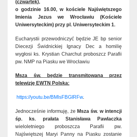
(czwartek
),
o godzinie 16.00,
w kościele Najświętszego
Imienia Jezus we Wrocławiu (Kościele
Uniwersyteckim) przy pl. Uniwersyteckim 1.
Eucharystii przewodniczyć będzie JE bp senior
Diecezji Świdnickiej Ignacy Dec a homilię
wygłosi ks. Krystian Charchut proboszcz Parafii
pw. NMP na Piasku we Wrocławiu
Msza św. będzie transmitowana przez
telewizję EWTN Polska:
https://youtu.be/BMlsFBGIRFw
.
Jednocześnie informuję, że
Msza św. w intencji
śp. ks. prałata Stanisława Pawlaczka
wieloletniego proboszcza Parafii pw.
Najświętszej Maryi Panny na Piasku zostanie