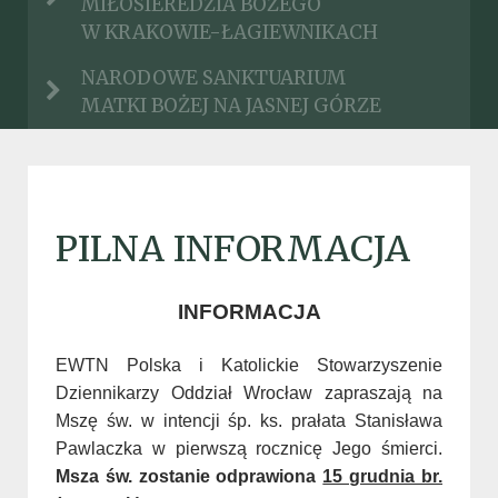
MIŁOSIEREDZIA BOŻEGO
W KRAKOWIE-ŁAGIEWNIKACH
NARODOWE SANKTUARIUM
MATKI BOŻEJ NA JASNEJ GÓRZE
PILNA INFORMACJA
INFORMACJA
EWTN Polska i Katolickie Stowarzyszenie
Dziennikarzy Oddział Wrocław zapraszają na
Mszę św. w intencji śp. ks. prałata Stanisława
Pawlaczka w pierwszą rocznicę Jego śmierci.
Msza św. zostanie odprawiona
15 grudnia br.