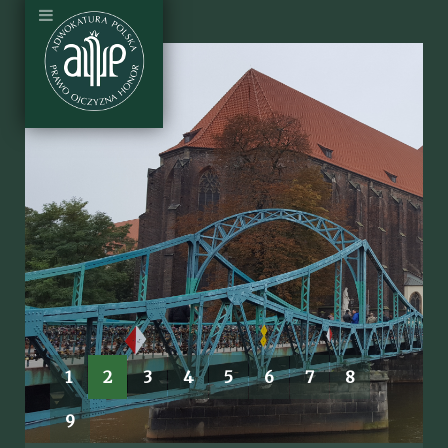
1
2
3
4
5
6
7
8
9