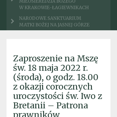
MIŁOSIEREDZIA BOŻEGO
W KRAKOWIE-ŁAGIEWNIKACH
NARODOWE SANKTUARIUM
MATKI BOŻEJ NA JASNEJ GÓRZE
Zaproszenie na Mszę
św. 18 maja 2022 r.
(środa), o godz. 18.00
z okazji corocznych
uroczystości św. Iwo z
Bretanii – Patrona
prawników