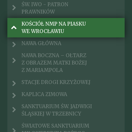
ŚW. IWO - PATRON
PRAWNIKÓW
KOŚCIÓŁ NMP NA PIASKU
WE WROCŁAWIU
NAWA GŁÓWNA
NAWA BOCZNA – OŁTARZ
Z OBRAZEM MATKI BOŻEJ
Z MARIAMPOLA
STACJE DROGI KRZYŻOWEJ
KAPLICA ZIMOWA
SANKTUARIUM ŚW. JADWIGI
ŚLĄSKIEJ W TRZEBNICY
ŚWIATOWE SANKTUARIUM