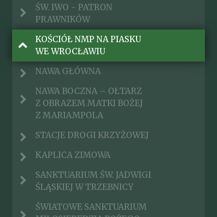
ŚW. IWO - PATRON
PRAWNIKÓW
KOŚCIÓŁ NMP NA PIASKU
WE WROCŁAWIU
NAWA GŁÓWNA
NAWA BOCZNA – OŁTARZ
Z OBRAZEM MATKI BOŻEJ
Z MARIAMPOLA
STACJE DROGI KRZYŻOWEJ
KAPLICA ZIMOWA
SANKTUARIUM ŚW. JADWIGI
ŚLĄSKIEJ W TRZEBNICY
ŚWIATOWE SANKTUARIUM