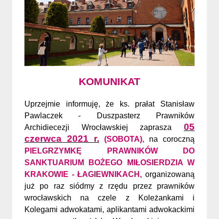
KOMUNIKAT
Uprzejmie informuję, że ks. prałat Stanisław
Pawlaczek - Duszpasterz Prawników
05
Archidiecezji Wrocławskiej zaprasza
czerwca 2021 r.
(SOBOTA),
na coroczną
PIELGRZYMKĘ PRAWNIKÓW DO
SANKTUARIUM BOŻEGO MIŁOSIERDZIA W
KRAKOWIE - ŁAGIEWNIKACH,
organizowaną
już po raz siódmy z rzędu przez prawników
wrocławskich na czele z Koleżankami i
Kolegami adwokatami, aplikantami adwokackimi