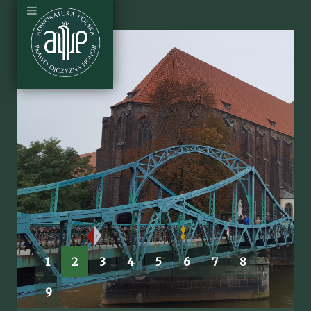
1
2
3
4
5
6
7
8
9