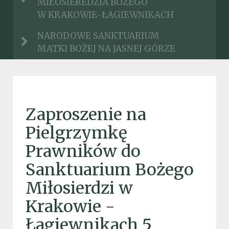
MIŁOSIEREDZIA BOŻEGO
W KRAKOWIE-ŁAGIEWNIKACH
NARODOWE SANKTUARIUM
MATKI BOŻEJ NA JASNEJ GÓRZE
Zaproszenie na
Pielgrzymkę
Prawników do
Sanktuarium Bożego
Miłosierdzi w
Krakowie -
Łagiewnikach 5