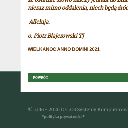
nieraz mimo oddalenia, niech będą źr
Alleluja.
o. Piotr Blajerowski TJ ks.
WIELKANOC ANNO DOMINI 2021
POWRÓT
© 2016 - 2026 DELOS Systemy Komputerow
*polityka prywatności*