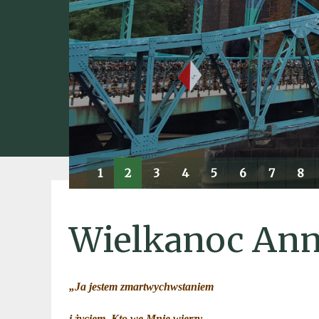
1
2
3
4
5
6
7
8
Wielkanoc Ann
„Ja jestem zmartwychwstaniem
i życiem. Kto we Mnie wierzy,