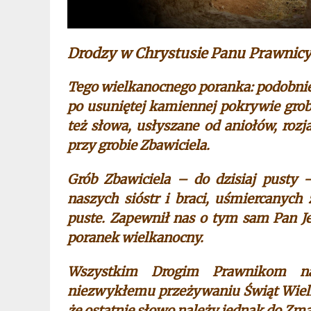
Drodzy w Chrystusie Panu Prawnicy 
Tego wielkanocnego poranka: podobnie
po usuniętej kamiennej pokrywie grobo
też słowa, usłyszane od aniołów, roz
przy grobie Zbawiciela.
Grób Zbawiciela – do dzisiaj pusty 
naszych sióstr i braci, uśmiercanyc
puste. Zapewnił nas o tym sam Pan Jez
poranek wielkanocny.
Wszystkim Drogim Prawnikom nas
niezwykłemu przeżywaniu Świąt Wielk
że ostatnie słowo należy jednak do Zma