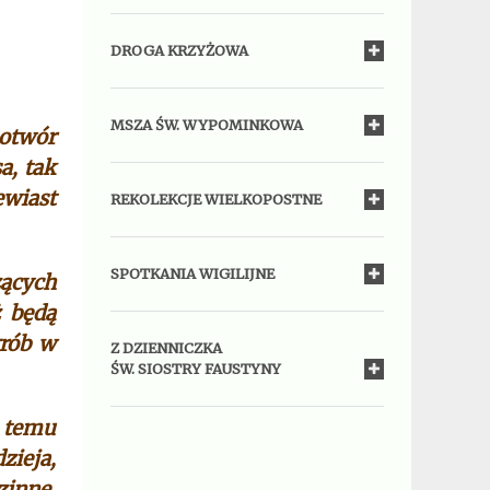
DROGA KRZYŻOWA
MSZA ŚW. WYPOMINKOWA
 otwór
a, tak
ewiast
REKOLEKCJE WIELKOPOSTNE
SPOTKANIA WIGILIJNE
zących
ż będą
grób w
Z DZIENNICZKA
ŚW. SIOSTRY FAUSTYNY
 temu
zieja,
zinne,