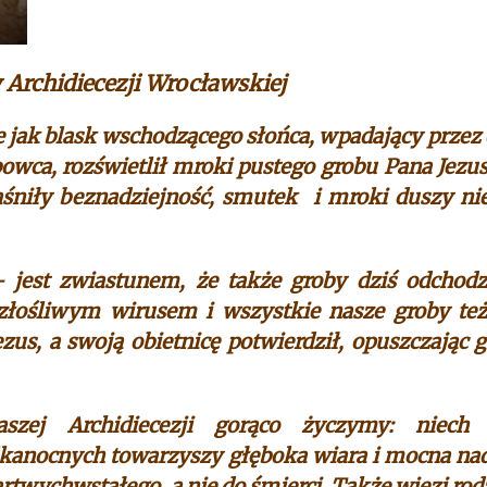
Archidiecezji Wrocławskiej
 jak blask wschodzącego słońca, wpadający przez
wca, rozświetlił mroki pustego grobu Pana Jezus
jaśniły beznadziejność, smutek i mroki duszy ni
– jest zwiastunem, że także groby dziś odchod
h złośliwym wirusem i wszystkie nasze groby te
us, a swoją obietnicę potwierdził, opuszczając 
zej Archidiecezji gorąco życzymy: niech
anocnych towarzyszy głęboka wiara i mocna nad
rtwychwstałego, a nie do śmierci. Także więzi rod