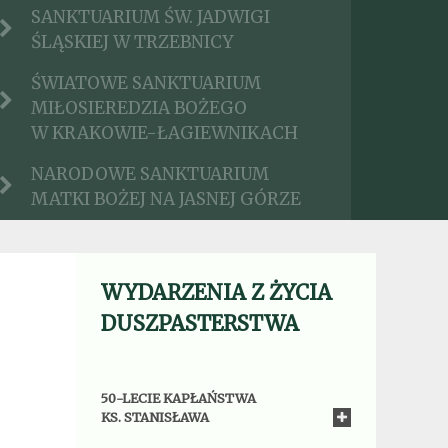
SANKTUARIUM ŚW. JADWIGI
ŚLĄSKIEJ W TRZEBNICY
ŚWIATOWE SANKTUARIUM
MIŁOSIEREDZIA BOŻEGO
W KRAKOWIE-ŁAGIEWNIKACH
NARODOWE SANKTUARIUM
MATKI BOŻEJ NA JASNEJ GÓRZE
WYDARZENIA Z ŻYCIA
DUSZPASTERSTWA
50-LECIE KAPŁAŃSTWA
KS. STANISŁAWA